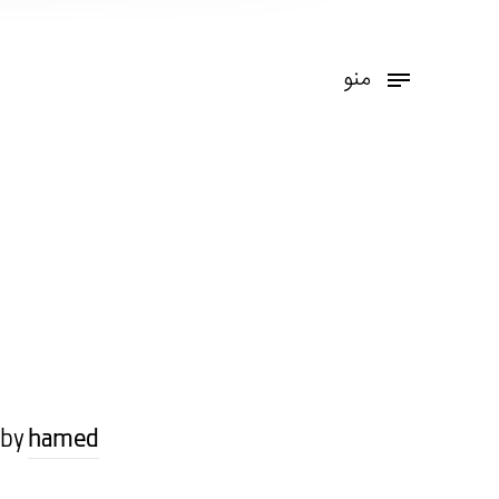
منو
 by
hamed