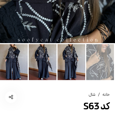
خانه
/
شال
کد S63