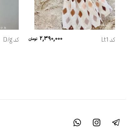
افزودن به سبد خرید
۲,۳۹۰,۰۰۰
کد Lt1
کد D/g
تومان