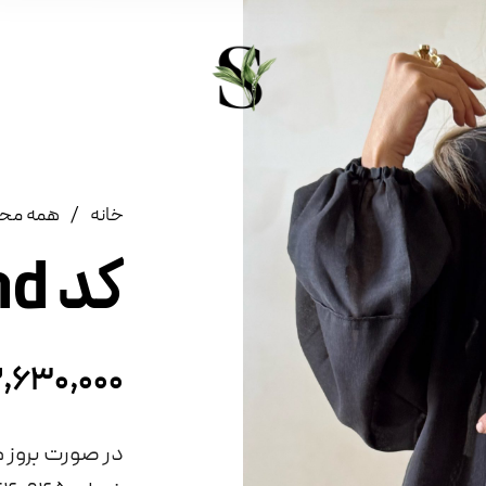
/
خانه
همه مح
کد Mand
۲,۶۳۰,۰۰۰
در صورت بروز م