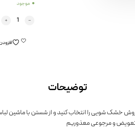
موجود
ُُکد Set.Sur عدد
افزودن 
توضیحات
وش خشک شویی را انتخاب کنید و از شستن با ماشین لب
از تعویض و مرجوعی معذوریم