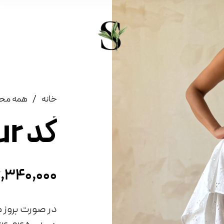
/
خانه
همه مح
ُُکد Set.Sur
,۳۴۰,۰۰۰
در صورت بروز م