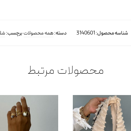
شناسه محصول:
3140601
دسته:
همه محصولات
برچسب:
شلو
محصولات مرتبط